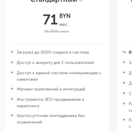
71
BYN
мес
95
BYN
/мес
Загрузка до 5000 товаров в систему
В
Доступ к аккаунту для 2 пользователей
З
Доступ к единой системе коммуникации с
Д
клиентами
Д
Магазин приложений и интеграций
С
Инструменты SEO-продвижения и
Р
маркетинга
с
Круглосуточная техподдержка без
Р
ограничений
с