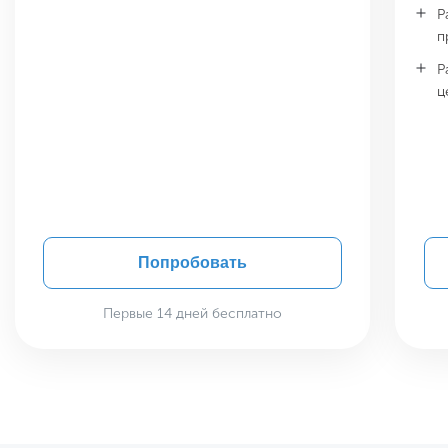
Р
п
Р
ц
Попробовать
Первые 14 дней бесплатно