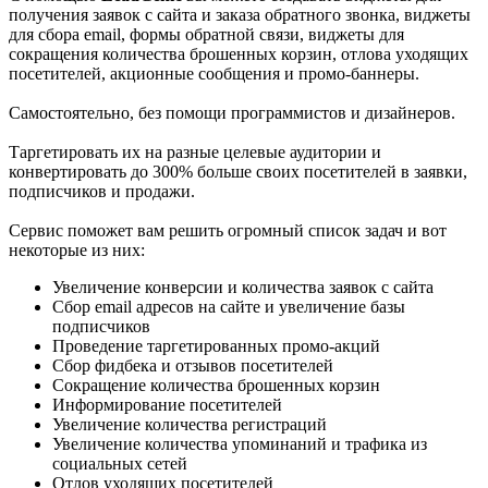
получения заявок с сайта и заказа обратного звонка, виджеты
для сбора email, формы обратной связи, виджеты для
Увеличение конверсии и количества заявок с сайта
сокращения количества брошенных корзин, отлова уходящих
Сбор email адресов на сайте и увеличение базы
посетителей, акционные сообщения и промо-баннеры.
подписчиков
Проведение таргетированных промо-акций
Самостоятельно, без помощи программистов и дизайнеров.
Сбор фидбека и отзывов посетителей
Сокращение количества брошенных корзин
Таргетировать их на разные целевые аудитории и
Информирование посетителей
конвертировать до 300% больше своих посетителей в заявки,
Увеличение количества регистраций
подписчиков и продажи.
Увеличение количества упоминаний и трафика из
социальных сетей
Сервис поможет вам решить огромный список задач и вот
Отлов уходящих посетителей
некоторые из них:
Увеличение конверсии и количества заявок с сайта
К вашим услугам десятки красивых шаблонов и
Сбор email адресов на сайте и увеличение базы
удобный конструктор виджетов
подписчиков
Проведение таргетированных промо-акций
Сбор фидбека и отзывов посетителей
Наши дизайнеры постоянно трудятся в поте лица, создавая
Сокращение количества брошенных корзин
для вас новые шаблоны виджетов. Ну а если, вдруг, окажется
Информирование посетителей
так, что нужного вам шаблона не окажется в галерее, то вы с
Увеличение количества регистраций
легкостью сможете создать виджет с нужным вам дизайном
Увеличение количества упоминаний и трафика из
самостоятельно, с помощью удобного конструктора.
социальных сетей
Отлов уходящих посетителей