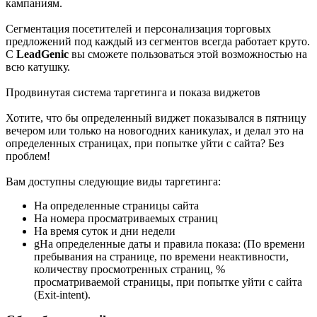
кампаниям.
Вам доступны следующие виды таргетинга:
Сегментация посетителей и персонализация торговых
предложений под каждый из сегментов всегда работает круто.
На определенные страницы сайта
С
LeadGenic
вы сможете пользоваться этой возможностью на
На номера просматриваемых страниц
всю катушку.
На время суток и дни недели
gНа определенные даты и правила показа: (По времени
Продвинутая система таргетинга и показа виджетов
пребывания на странице, по времени неактивности,
количеству просмотренных страниц, %
Хотите, что бы определенный виджет показывался в пятницу
просматриваемой страницы, при попытке уйти с сайта
вечером или только на новогодних каникулах, и делал это на
(Exit-intent).
определенных страницах, при попытке уйти с сайта? Без
Сбор базы email-подписчиков
проблем!
Вам доступны следующие виды таргетинга:
Настройте сбор email адресов во всех виджетах
LeadGeniс
или создайте специальные виджеты для этого и отсылайте
На определенные страницы сайта
новым подписчикам купоны на скидку, промо-коды,
На номера просматриваемых страниц
коммерческие предложения и инфо-продукты при подписке
На время суток и дни недели
на вас. Автоматически!
gНа определенные даты и правила показа: (По времени
пребывания на странице, по времени неактивности,
Все собранные email адреса будут добавляться в вашу базу
количеству просмотренных страниц, %
рассылки, а также в один из следующих сервисов:
Mailchimp
,
просматриваемой страницы, при попытке уйти с сайта
Unisender
,
Getresponse
,
Campaign
Monitor
или
SendPulse
.
(Exit-intent).
Все заявки попадают в удобную
CRM
систему, с помощью