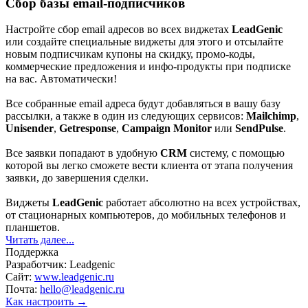
Сбор базы email-подписчиков
которой вы легко сможете вести клиента от этапа получения
заявки, до завершения сделки.
Настройте сбор email адресов во всех виджетах
LeadGeniс
или создайте специальные виджеты для этого и отсылайте
Виджеты
LeadGenic
работает абсолютно на всех устройствах,
новым подписчикам купоны на скидку, промо-коды,
от стационарных компьютеров, до мобильных телефонов и
коммерческие предложения и инфо-продукты при подписке
планшетов.
на вас. Автоматически!
Все собранные email адреса будут добавляться в вашу базу
рассылки, а также в один из следующих сервисов:
Mailchimp
,
Unisender
,
Getresponse
,
Campaign
Monitor
или
SendPulse
.
Все заявки попадают в удобную
CRM
систему, с помощью
которой вы легко сможете вести клиента от этапа получения
заявки, до завершения сделки.
Виджеты
LeadGenic
работает абсолютно на всех устройствах,
от стационарных компьютеров, до мобильных телефонов и
планшетов.
Читать далее...
Поддержка
Разработчик:
Leadgenic
Сайт:
www.leadgenic.ru
Почта:
hello@leadgenic.ru
Как настроить →