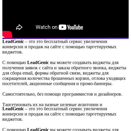
LeadGenic
– это это бесплатный сервис увеличения
конверсии и продаж на сайте с помощью таргетируемых
виджетов.
С помощью
LeadGenic
вы можете создавать виджеты для
получения заявок с сайта и заказа обратного звонка, виджеты
для сбора email, формы обратной связи, виджеты для
сокращения количества брошенных корзин, отлова уходящих
посетителей, акционные сообщения и промо-баннеры.
Самостоятельно, без помощи программистов и дизайнеров.
Таргетировать их на разные целевые аудитории и
LeadGenic
– это это бесплатный сервис увеличения
конвертировать до 300% больше своих посетителей в заявки,
конверсии и продаж на сайте с помощью таргетируемых
подписчиков и продажи.
виджетов.
Сервис поможет вам решить огромный список задач и вот
С помощью
LeadGenic
вы можете создавать виджеты для
некоторые из них: