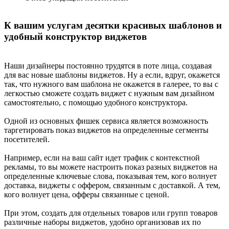
Одной из основных фишек сервиса является возможность
таргетировать показ виджетов на определенные сегменты
посетителей.
К вашим услугам десятки красивых шаблонов и
удобный конструктор виджетов
Например, если на ваш сайт идет трафик с контекстной
рекламы, то вы можете настроить показ разных виджетов на
определенные ключевые слова, показывая тем, кого волнует
Наши дизайнеры постоянно трудятся в поте лица, создавая
доставка, виджеты с оффером, связанным с доставкой. А тем,
для вас новые шаблоны виджетов. Ну а если, вдруг, окажется
кого волнует цена, офферы связанные с ценой.
так, что нужного вам шаблона не окажется в галерее, то вы с
легкостью сможете создать виджет с нужным вам дизайном
При этом, создать для отдельных товаров или групп товаров
самостоятельно, с помощью удобного конструктора.
различные наборы виджетов, удобно организовав их по
кампаниям.
Одной из основных фишек сервиса является возможность
таргетировать показ виджетов на определенные сегменты
Сегментация посетителей и персонализация торговых
посетителей.
предложений под каждый из сегментов всегда работает круто.
С
LeadGenic
вы сможете пользоваться этой возможностью на
Например, если на ваш сайт идет трафик с контекстной
всю катушку.
рекламы, то вы можете настроить показ разных виджетов на
определенные ключевые слова, показывая тем, кого волнует
Продвинутая система таргетинга и показа виджетов
доставка, виджеты с оффером, связанным с доставкой. А тем,
кого волнует цена, офферы связанные с ценой.
Хотите, что бы определенный виджет показывался в пятницу
вечером или только на новогодних каникулах, и делал это на
При этом, создать для отдельных товаров или групп товаров
определенных страницах, при попытке уйти с сайта? Без
различные наборы виджетов, удобно организовав их по
проблем!