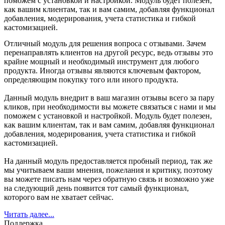
поможем с установкой и настройкой. Модуль будет полезен,
как вашим клиентам, так и вам самим, добавляя функционал
добавления, модерирования, учета статистика и гибкой
кастомизацией.
Отличный модуль для решения вопроса с отзывами. Зачем
На данный модуль предоставляется пробный период, так же
перенаправлять клиентов на другой ресурс, ведь отзывы это
мы учитываем ваши мнения, пожелания и критику, поэтому
крайне мощный и необходимый инструмент для любого
вы можете писать нам через обратную связь и возможно уже
продукта. Иногда отзывы являются ключевым фактором,
на следующий день появится тот самый функционал,
определяющим покупку того или иного продукта.
которого вам не хватает сейчас.
Данный модуль внедрит в ваш магазин отзывы всего за пару
кликов, при необходимости вы можете связаться с нами и мы
поможем с установкой и настройкой. Модуль будет полезен,
как вашим клиентам, так и вам самим, добавляя функционал
добавления, модерирования, учета статистика и гибкой
кастомизацией.
На данный модуль предоставляется пробный период, так же
мы учитываем ваши мнения, пожелания и критику, поэтому
вы можете писать нам через обратную связь и возможно уже
на следующий день появится тот самый функционал,
которого вам не хватает сейчас.
Читать далее...
Поддержка