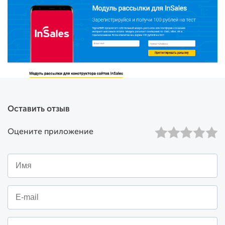
Функция эксклюзивно реализована в модуле компании
SigmaSMS
. Позволяет выстраивать цепочки сообщений,
используя два и более канала. Рассылка начинается с самого
недорого канала. За счет цепочки экономит до 70% бюджета
на рассылку.
Преимущества рассылки через наш модуль:
Экспресс подключение по первому звонку.
Оставить отзыв
Безопасность персональных данных.
Уменьшение расходов на рассылки.
Оцените приложение
Персональный менеджер.
Работа по всей России. Филиал в Казахстане с
ценами в тенге.
Отправка сообщений в любые страны по низким
тарифам.
Welcome
бонус для пользователей:
SigmaSMS
Новым клиентам, подключившимся к сервису
, мы