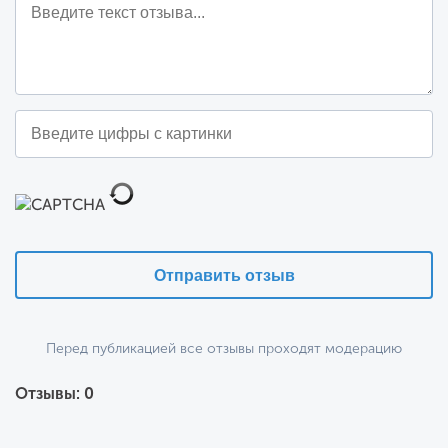
бесплатно начисляем тестовый баланс, чтобы вы могли
оценить функционал модуля.
SigmaSMS
Компания
проводит акцию для
InSales
пользователей
. При пополнении счета от 3 000
500 рублей
рублей, мы дополнительно начисляем
.
Начисленный баланс не сгорает. Вы можете использовать
его без ограничений по времени.
Отправить отзыв
Перед публикацией все отзывы проходят модерацию
Отзывы: 0