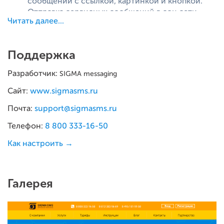
сообщений с ссылкой, картинкой и кнопкой.
Отправка сервисных сообщений в соц.сети
Читать далее...
Вконтакте. С ссылкой и возможностью
обратного ответа от пользователя.
Отправка сервисных сообщений в соц.сети
Поддержка
Одноклассники. С ссылкой и возможностью
обратного ответа от пользователя.
Разработчик:
SIGMA messaging
Продвинутые возможности:
Сайт:
www.sigmasms.ru
Автоматическая отправка сообщений при
Почта:
support@sigmasms.ru
наступлении события.
Телефон:
8 800 333-16-50
Подстановка данных с использованием
переменных.
Как настроить →
Использование и создание шаблонов
сообщений.
Планировщик рассылок.
Галерея
Использование общих и собственных имен
отправителя.
Каскадная переотправка
Smart
route
: