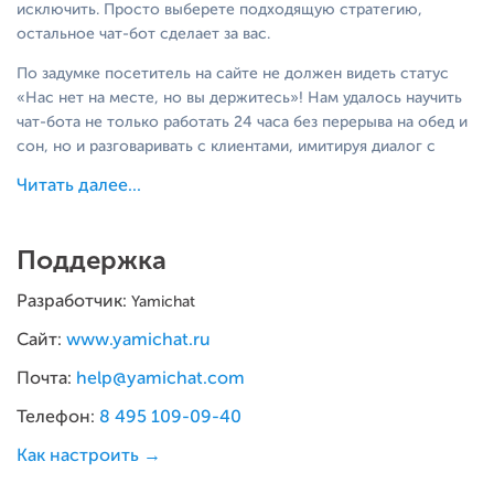
исключить. Просто выберете подходящую стратегию,
остальное чат-бот сделает за вас.
По задумке посетитель на сайте не должен видеть статус
«Нас нет на месте, но вы держитесь»! Нам удалось научить
чат-бота не только работать 24 часа без перерыва на обед и
сон, но и разговаривать с клиентами, имитируя диалог с
живым человеком. Больше не нужно отвечать на вопросы,
Читать далее...
которые требуют одинаковых ответов.
Для пользователей InSales платформа Yamichat
Поддержка
предлагает:
Разработчик:
Yamichat
Автоматизация. Помогает обучить чат-бота
Сайт:
отвечать на вопросы, с которыми ежедневно
www.yamichat.ru
сталкиваются операторы вашей компании.
Почта:
help@yamichat.com
Спинтакс. Позволяет рандомизировать ответы.
В результате 2 пользователя получат 2 отличных
Телефон:
8 495 109-09-40
друг от друга ответа, но близких по смыслу.
Как настроить →
Чат-бот. Вовлекает посетителя в диалог
персональными фразами в зависимости от