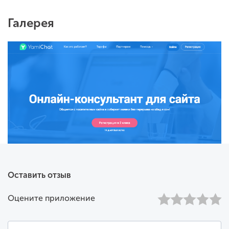
страницы, на которой находится
потенциальный клиент.
Галерея
Кастомизация. Изменяйте имя, выбирайте
юзерпик из готовых или загружайте
собственный, меняйте дизайн виджета (круглая
или горизонтальная кнопка), управляйте
временными интервалами вовлечения в диалог.
Стратегии. Ваш бизнес уникален, уникальны и
его условия коммуникации с посетителями.
Кому-то важно поддерживать связь с
клиентами круглосуточно, отвечая на
стандартные вопросы автоматически, а кто-то
ставит живое общение с операторами на
первый план. Просто настройте ваш чат-бот под
свой бизнес, это просто!
Оставить отзыв
Попробуйте Yamichat бесплатно.
Оцените приложение